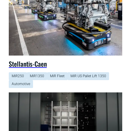
Stellantis-Caen
MiR250
MiR1350
MiR Fleet
MiR US Pallet Lift 1350
Automotive