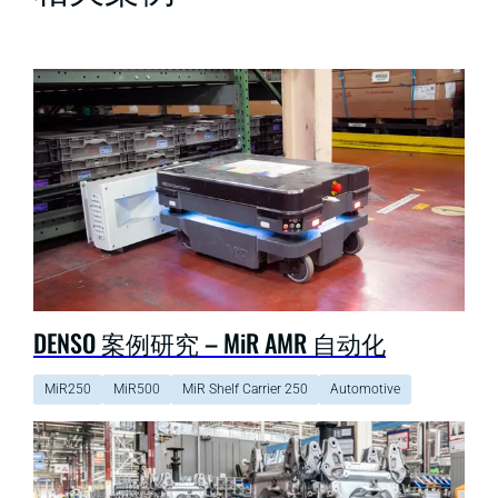
DENSO 案例研究 – MiR AMR 自动化
MiR250
MiR500
MiR Shelf Carrier 250
Automotive