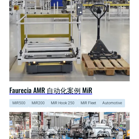
Faurecia AMR 自动化案例 MiR
MiR500
MiR200
MiR Hook 250
MiR Fleet
Automotive