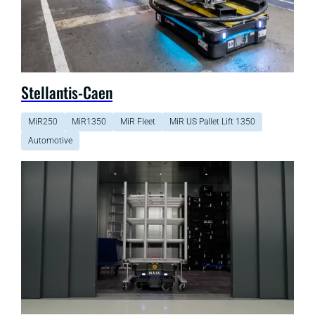
Stellantis-Caen
MiR250
MiR1350
MiR Fleet
MiR US Pallet Lift 1350
Automotive