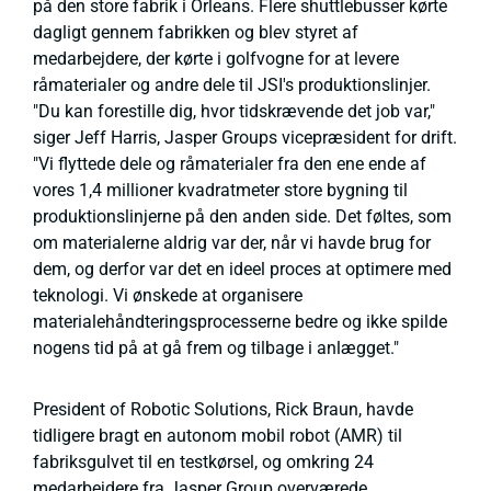
på den store fabrik i Orleans. Flere shuttlebusser kørte
dagligt gennem fabrikken og blev styret af
medarbejdere, der kørte i golfvogne for at levere
råmaterialer og andre dele til JSI's produktionslinjer.
"Du kan forestille dig, hvor tidskrævende det job var,"
siger Jeff Harris, Jasper Groups vicepræsident for drift.
"Vi flyttede dele og råmaterialer fra den ene ende af
vores 1,4 millioner kvadratmeter store bygning til
produktionslinjerne på den anden side. Det føltes, som
om materialerne aldrig var der, når vi havde brug for
dem, og derfor var det en ideel proces at optimere med
teknologi. Vi ønskede at organisere
materialehåndteringsprocesserne bedre og ikke spilde
nogens tid på at gå frem og tilbage i anlægget."
President of Robotic Solutions, Rick Braun, havde
tidligere bragt en autonom mobil robot (AMR) til
fabriksgulvet til en testkørsel, og omkring 24
medarbejdere fra Jasper Group overværede