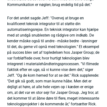
Kommunikation er nøglen; brug endelig tid på det."
For det andet sagde Jeff: "Overvej at bruge en
kvalificeret teknisk integrator til at støtte din
automatiseringsrejse. En teknisk integrator kan hjælpe
med at undgå snublesten og rådgive om indkøb. De
kender måske også til andre - måske bedre - løsninger
til det, du gerne vil opnå med teknologien." Et eksempel
på succes blev set af topledelsen hos Jasper Group; de
var forbløffede over, hvor hurtigt teknologien blev
integreret i materialehåndteringsprocessen. "Vi filmede
faktisk efter en uge, så vi kunne vise dem det," siger
Jeff. "Og de kom herned for at se det." Rick supplerede:
"Det gik så godt, som man kunne håbe. Men det er
dejligt at høre, at alle hele vejen op i kæden er enige
om, at det var en stor sejr for Jasper Group. Jeg tror, at
det kommer til at åbne døre til flere, meget interessante
teknologiprojekter i de kommende år," fortsætter Rick.