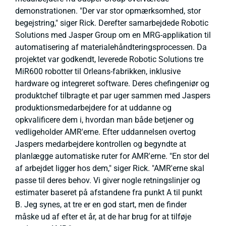
demonstrationen. "Der var stor opmærksomhed, stor
begejstring," siger Rick. Derefter samarbejdede Robotic
Solutions med Jasper Group om en MRG-applikation til
automatisering af materialehåndteringsprocessen. Da
projektet var godkendt, leverede Robotic Solutions tre
MiR600 robotter til Orleans-fabrikken, inklusive
hardware og integreret software. Deres chefingeniør og
produktchef tilbragte et par uger sammen med Jaspers
produktionsmedarbejdere for at uddanne og
opkvalificere dem i, hvordan man både betjener og
vedligeholder AMR'erne. Efter uddannelsen overtog
Jaspers medarbejdere kontrollen og begyndte at
planlægge automatiske ruter for AMR'erne. "En stor del
af arbejdet ligger hos dem," siger Rick. "AMR'erne skal
passe til deres behov. Vi giver nogle retningslinjer og
estimater baseret på afstandene fra punkt A til punkt
B. Jeg synes, at tre er en god start, men de finder
måske ud af efter et år, at de har brug for at tilføje