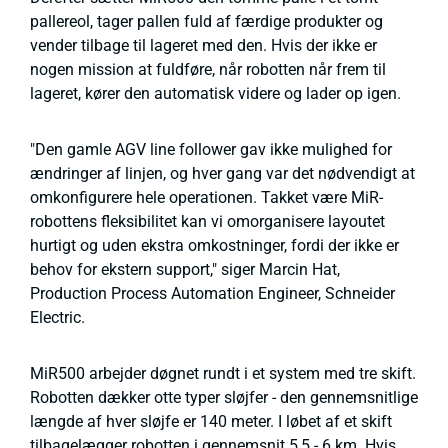
pallereol, tager pallen fuld af færdige produkter og
vender tilbage til lageret med den. Hvis der ikke er
nogen mission at fuldføre, når robotten når frem til
lageret, kører den automatisk videre og lader op igen.
"Den gamle AGV line follower gav ikke mulighed for
ændringer af linjen, og hver gang var det nødvendigt at
omkonfigurere hele operationen. Takket være MiR-
robottens fleksibilitet kan vi omorganisere layoutet
hurtigt og uden ekstra omkostninger, fordi der ikke er
behov for ekstern support," siger Marcin Hat,
Production Process Automation Engineer, Schneider
Electric.
MiR500 arbejder døgnet rundt i et system med tre skift.
Robotten dækker otte typer sløjfer - den gennemsnitlige
længde af hver sløjfe er 140 meter. I løbet af et skift
tilbagelægger robotten i gennemsnit 5,5 - 6 km. Hvis