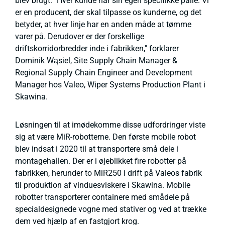
blev brugt. "Hver kunde har sin egen specifikke palle. Vi
er en producent, der skal tilpasse os kunderne, og det
betyder, at hver linje har en anden måde at tømme
varer på. Derudover er der forskellige
driftskorridorbredder inde i fabrikken," forklarer
Dominik Wąsiel, Site Supply Chain Manager &
Regional Supply Chain Engineer and Development
Manager hos Valeo, Wiper Systems Production Plant i
Skawina.
Løsningen til at imødekomme disse udfordringer viste
sig at være MiR-robotterne. Den første mobile robot
blev indsat i 2020 til at transportere små dele i
montagehallen. Der er i øjeblikket fire robotter på
fabrikken, herunder to MiR250 i drift på Valeos fabrik
til produktion af vinduesviskere i Skawina. Mobile
robotter transporterer containere med smådele på
specialdesignede vogne med stativer og ved at trække
dem ved hjælp af en fastgjort krog.