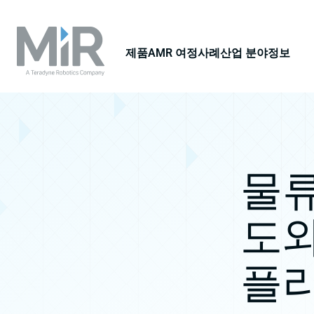
제품
AMR 여정
사례
산업 분야
정보
물류
도와
플