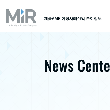
제품
AMR 여정
사례
산업 분야
정보
News Cente