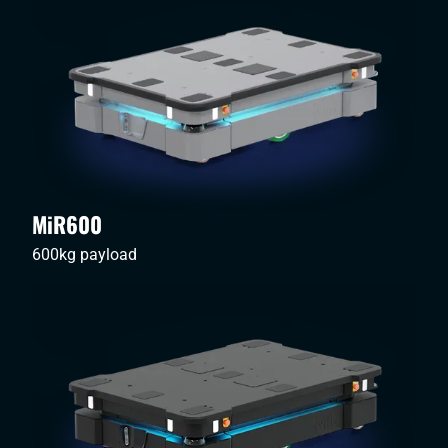
MiR600
600kg payload