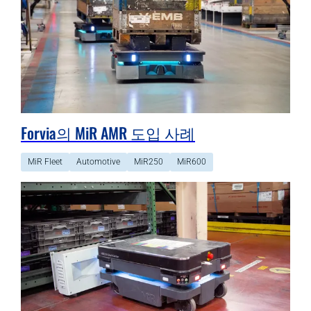
Forvia의 MiR AMR 도입 사례
MiR Fleet
Automotive
MiR250
MiR600